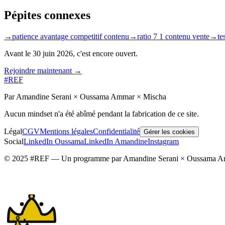
Pépites connexes
→
patience avantage competitif contenu
→
ratio 7 1 contenu vente
→
te
Avant le
30 juin 2026
, c'est encore ouvert.
Rejoindre maintenant →
#REF
Par Amandine Serani × Oussama Ammar × Mischa
Aucun mindset n'a été abîmé pendant la fabrication de ce site.
Légal
CGV
Mentions légales
Confidentialité
Gérer les cookies
Social
LinkedIn Oussama
LinkedIn Amandine
Instagram
© 2025 #REF — Un programme par Amandine Serani × Oussama A