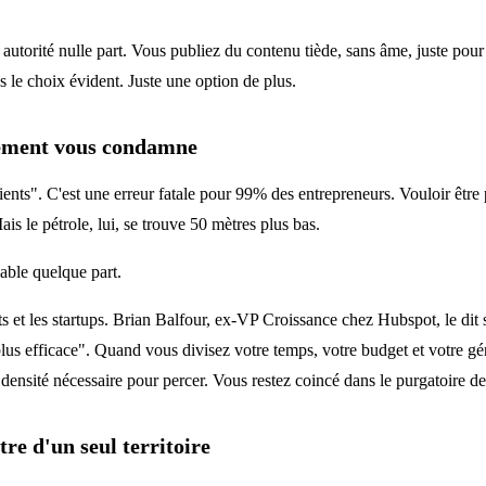
autorité nulle part. Vous publiez du contenu tiède, sans âme, juste pour 
s le choix évident. Juste une option de plus.
lement vous condamne
ents". C'est une erreur fatale pour 99% des entrepreneurs. Vouloir être p
is le pétrole, lui, se trouve 50 mètres plus bas.
iable quelque part.
 et les startups. Brian Balfour, ex-VP Croissance chez Hubspot, le dit sa
us efficace". Quand vous divisez votre temps, votre budget et votre gén
densité nécessaire pour percer. Vous restez coincé dans le purgatoire de
re d'un seul territoire