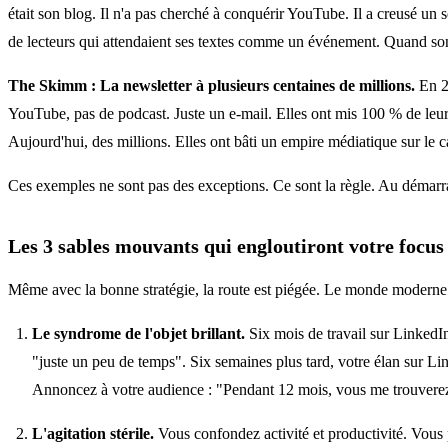
était son blog. Il n'a pas cherché à conquérir YouTube. Il a creusé un se
de lecteurs qui attendaient ses textes comme un événement. Quand son liv
The Skimm : La newsletter à plusieurs centaines de millions.
En 20
YouTube, pas de podcast. Juste un e-mail. Elles ont mis 100 % de leur 
Aujourd'hui, des millions. Elles ont bâti un empire médiatique sur le ca
Ces exemples ne sont pas des exceptions. Ce sont la règle. Au démarra
Les 3 sables mouvants qui engloutiront votre focus
Même avec la bonne stratégie, la route est piégée. Le monde moderne e
Le syndrome de l'objet brillant.
Six mois de travail sur LinkedI
"juste un peu de temps". Six semaines plus tard, votre élan sur Li
Annoncez à votre audience : "Pendant 12 mois, vous me trouverez 
L'agitation stérile.
Vous confondez activité et productivité. Vous p