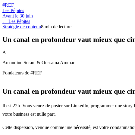
#REF
Les Pépites
Avant le
30 juin
← Les Pépites
Stratégie de contenu
8
min de lecture
Un canal en profondeur vaut mieux que cin
A
Amandine Serani & Oussama Ammar
Fondateurs de #REF
Un canal en profondeur vaut mieux que cin
Il est 22h. Vous venez de poster sur LinkedIn, programmer une story In
votre business est nulle part.
Cette dispersion, vendue comme une nécessité, est votre condamnation à