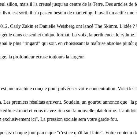
ul sillon, mais il l'a creusé jusqu'au centre de la Terre. Des articles de
re est sorti, il n'a pas eu besoin de marketing. Il avait un actif : une 
12, Carly Zakin et Danielle Weisberg ont lancé The Skimm. L'idée ? Un
génie dans ce seul et unique format. La voix, la pertinence, le rythme. 
nal le plus "ringard" qui soit, en choisissant la maîtrise absolue plutôt 
ge, la profondeur écrase toujours la largeur.
st une machine conçue pour pulvériser votre concentration. Voici les tr
n. Les premiers résultats arrivent. Soudain, un gourou annonce que "l
nkedIn est mort et vous n'avez rien sur la nouvelle plateforme. L'antido
exclusivement ici". La pression sociale sera votre garde-fou.
ostez chaque jour parce que "c'est ce qu'il faut faire". Votre contenu de