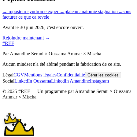
→
imposteur syndrome expert
→
plateau anatomie stagnation
→
sous
facturer ce que ca revele
Avant le
30 juin 2026
, c'est encore ouvert.
Rejoindre maintenant →
#REF
Par Amandine Serani × Oussama Ammar × Mischa
Aucun mindset n'a été abîmé pendant la fabrication de ce site.
Légal
CGV
Mentions légales
Confidentialité
Gérer les cookies
Social
LinkedIn Oussama
LinkedIn Amandine
Instagram
© 2025 #REF — Un programme par Amandine Serani × Oussama
Ammar × Mischa