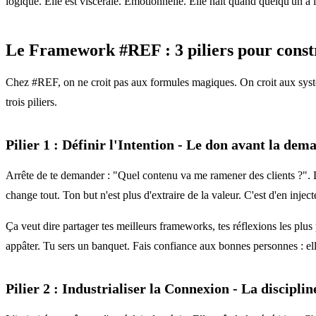
logique. Elle est viscérale. Émotionnelle. Elle naît quand quelqu'un a 
Le Framework #REF : 3 piliers pour constr
Chez #REF, on ne croit pas aux formules magiques. On croit aux système
trois piliers.
Pilier 1 : Définir l'Intention - Le don avant la dem
Arrête de te demander : "Quel contenu va me ramener des clients ?". L
change tout. Ton but n'est plus d'extraire de la valeur. C'est d'en inj
Ça veut dire partager tes meilleurs frameworks, tes réflexions les plu
appâter. Tu sers un banquet. Fais confiance aux bonnes personnes : elles
Pilier 2 : Industrialiser la Connexion - La disciplin