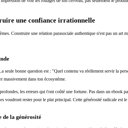
l'impression de voir les rouages de ton cerveau, pas seulement le produit 
uire une confiance irrationnelle
s. Construire une relation parasociale authentique n'est pas un art mys
ande
a seule bonne question est : "Quel contenu va réellement servir la pers
ecter massivement dans ton écosystème.
s profondes, les erreurs qui t'ont coûté une fortune. Pas dans un ebook
 voudront rester pour le plat principal. Cette générosité radicale est le
e de la générosité