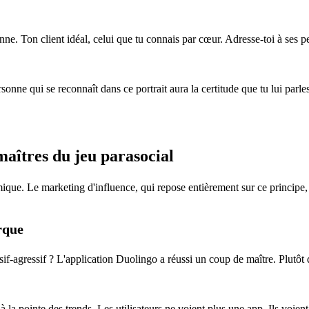
nne. Ton client idéal, celui que tu connais par cœur. Adresse-toi à ses 
nne qui se reconnaît dans ce portrait aura la certitude que tu lui parles 
 maîtres du jeu parasocial
que. Le marketing d'influence, qui repose entièrement sur ce principe, 
rque
if-agressif ? L'application Duolingo a réussi un coup de maître. Plutôt 
a pointe des trends. Les utilisateurs ne voient plus une app. Ils voient