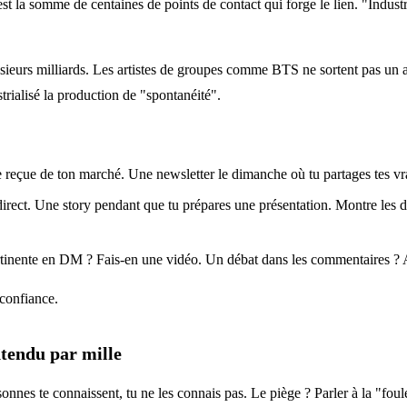
'est la somme de centaines de points de contact qui forge le lien. "Industri
ieurs milliards. Les artistes de groupes comme BTS ne sortent pas un al
trialisé la production de "spontanéité".
 reçue de ton marché. Une newsletter le dimanche où tu partages tes vra
rect. Une story pendant que tu prépares une présentation. Montre les dou
inente en DM ? Fais-en une vidéo. Un débat dans les commentaires ? A
a confiance.
entendu par mille
rsonnes te connaissent, tu ne les connais pas. Le piège ? Parler à la "f