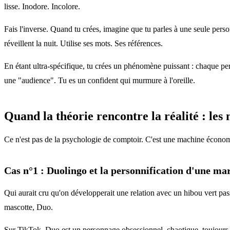
lisse. Inodore. Incolore.
Fais l'inverse. Quand tu crées, imagine que tu parles à une seule perso
réveillent la nuit. Utilise ses mots. Ses références.
En étant ultra-spécifique, tu crées un phénomène puissant : chaque perso
une "audience". Tu es un confident qui murmure à l'oreille.
Quand la théorie rencontre la réalité : les
Ce n'est pas de la psychologie de comptoir. C'est une machine économi
Cas n°1 : Duolingo et la personnification d'une ma
Qui aurait cru qu'on développerait une relation avec un hibou vert pass
mascotte, Duo.
Sur TikTok, Duo est un personnage obsessionnel, chaotique, toujours à l