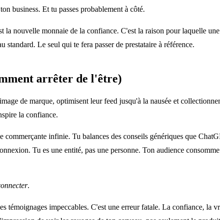
e ton business. Et tu passes probablement à côté.
est la nouvelle monnaie de la confiance. C'est la raison pour laquelle un
 standard. Le seul qui te fera passer de prestataire à référence.
omment arrêter de l'être)
image de marque, optimisent leur feed jusqu'à la nausée et collectionnen
nspire la confiance.
rue commerçante infinie. Tu balances des conseils génériques que ChatGPT
e connexion. Tu es une entité, pas une personne. Ton audience consomme
connecter
.
s témoignages impeccables. C'est une erreur fatale. La confiance, la vra