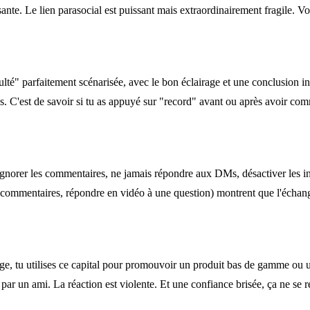
nte. Le lien parasocial est puissant mais extraordinairement fragile. V
ulté" parfaitement scénarisée, avec le bon éclairage et une conclusion in
es. C'est de savoir si tu as appuyé sur "record" avant ou après avoir com
Ignorer les commentaires, ne jamais répondre aux DMs, désactiver les in
es commentaires, répondre en vidéo à une question) montrent que l'écha
ge, tu utilises ce capital pour promouvoir un produit bas de gamme ou un
 par un ami. La réaction est violente. Et une confiance brisée, ça ne se r