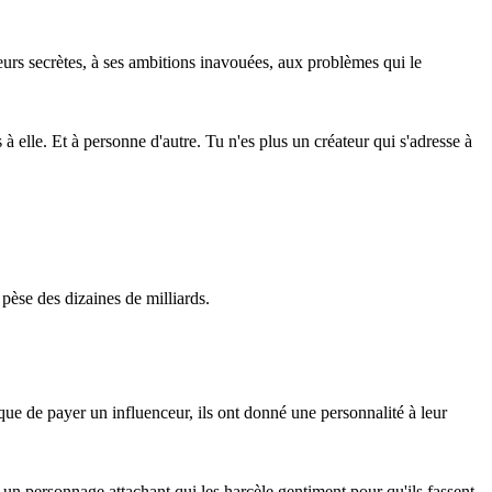
peurs secrètes, à ses ambitions inavouées, aux problèmes qui le
à elle. Et à personne d'autre. Tu n'es plus un créateur qui s'adresse à
pèse des dizaines de milliards.
que de payer un influenceur, ils ont donné une personnalité à leur
 un personnage attachant qui les harcèle gentiment pour qu'ils fassent