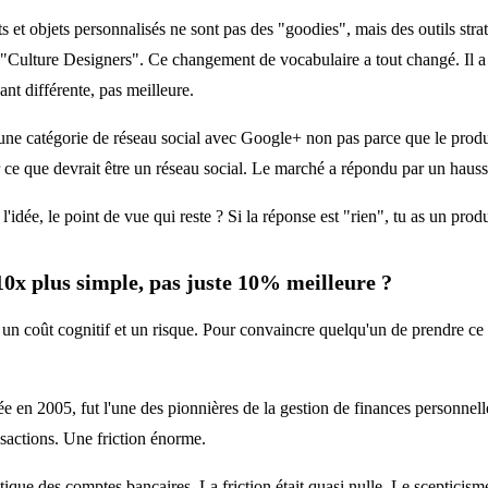
ts et objets personnalisés ne sont pas des "goodies", mais des outils straté
ulture Designers". Ce changement de vocabulaire a tout changé. Il a atti
dant différente, pas meilleure.
une catégorie de réseau social avec Google+ non pas parce que le produit
ce que devrait être un réseau social. Le marché a répondu par un hausse
l'idée, le point de vue qui reste ? Si la réponse est "rien", tu as un prod
 10x plus simple, pas juste 10% meilleure ?
 un coût cognitif et un risque. Pour convaincre quelqu'un de prendre ce r
cée en 2005, fut l'une des pionnières de la gestion de finances personne
nsactions. Une friction énorme.
que des comptes bancaires. La friction était quasi nulle. Le scepticisme 