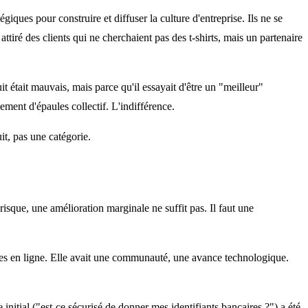
giques pour construire et diffuser la culture d'entreprise. Ils ne se
ré des clients qui ne cherchaient pas des t-shirts, mais un partenaire
 était mauvais, mais parce qu'il essayait d'être un "meilleur"
ment d'épaules collectif. L'indifférence.
uit, pas une catégorie.
isque, une amélioration marginale ne suffit pas. Il faut une
lles en ligne. Elle avait une communauté, une avance technologique.
initial ("est-ce sécurisé de donner mes identifiants bancaires ?") a été