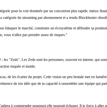
catégorie pour la voir dominée par un concurrent plus rapide, mieux fin
é la catégorie du streaming par abonnement et a rendu Blockbuster obsolèt
pour éduquer le marché, construire un écosystème et défendre sa positio
n, vous n'allez pas prendre assez de risques."
: les "Zeds". Les Zeds sont les personnes, souvent en interne, qui sont
ction risquée et inutile.
incus, de les écarter du projet. Cette vision un peu brutale met en lumière
ertinence de ton idée que de ta capacité à rassembler une équipe qui par
t'aidera à comprendre pourquoi elle pourrait échouer. Il te force à aller a