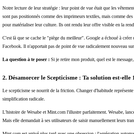
Notre lecture de leur stratégie : leur point de vue était que les vêtemen
sont pas positionnés comme des imprimeurs textiles, mais comme des "C
pour matérialiser leur culture. Ils ont rendu leur offre visible en la ren
C'est là que se cache le "piège du meilleur". Google a échoué à créer 
Facebook. Il n'apportait pas de point de vue radicalement nouveau sur 
La question à te poser :
Si je retire mon produit, quel est le message, 
2. Désamorcer le Scepticisme : Ta solution est-elle
Le scepticisme se nourrit de la friction. Changer d'habitude représente
simplification radicale.
L'histoire de Wesabe et Mint.com l'illustre parfaitement. Wesabe, lan
Mais elle demandait à ses utilisateurs de saisir manuellement leurs tra
Mint.com est arrivé plus tard avec une obsession : l'agrégation automati