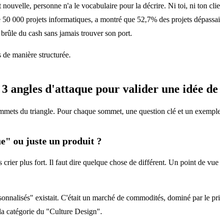
t nouvelle, personne n'a le vocabulaire pour la décrire. Ni toi, ni ton cli
e 50 000 projets informatiques, a montré que 52,7% des projets dépass
 brûle du cash sans jamais trouver son port.
s de manière structurée.
3 angles d'attaque pour valider une idée de
mmets du triangle. Pour chaque sommet, une question clé et un exemple 
e" ou juste un produit ?
as crier plus fort. Il faut dire quelque chose de différent. Un point de 
alisés" existait. C'était un marché de commodités, dominé par le prix. 
é la catégorie du "Culture Design".