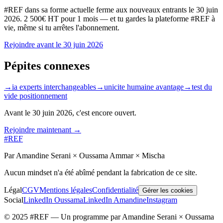
#REF dans sa forme actuelle ferme aux nouveaux entrants le
30 juin
2026
. 2 500€ HT pour 1 mois — et tu gardes la plateforme #REF à
vie, même si tu arrêtes l'abonnement.
Rejoindre avant le
30 juin 2026
Pépites connexes
→
ia experts interchangeables
→
unicite humaine avantage
→
test du
vide positionnement
Avant le
30 juin 2026
, c'est encore ouvert.
Rejoindre maintenant →
#REF
Par Amandine Serani × Oussama Ammar × Mischa
Aucun mindset n'a été abîmé pendant la fabrication de ce site.
Légal
CGV
Mentions légales
Confidentialité
Gérer les cookies
Social
LinkedIn Oussama
LinkedIn Amandine
Instagram
© 2025 #REF — Un programme par Amandine Serani × Oussama