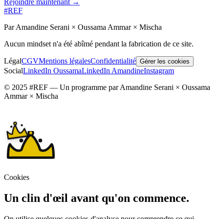
Rejoindre maintenant →
#REF
Par Amandine Serani × Oussama Ammar × Mischa
Aucun mindset n'a été abîmé pendant la fabrication de ce site.
Légal
CGV
Mentions légales
Confidentialité
Gérer les cookies
Social
LinkedIn Oussama
LinkedIn Amandine
Instagram
© 2025 #REF — Un programme par Amandine Serani × Oussama
Ammar × Mischa
Cookies
Un clin d'œil avant qu'on commence.
On utilise quelques cookies d'analyse pour comprendre ce qui