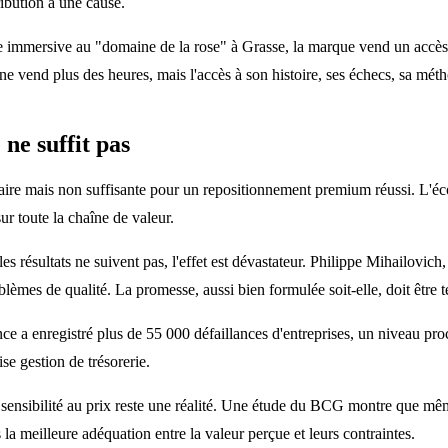
tribution à une cause.
ersive au "domaine de la rose" à Grasse, la marque vend un accès privi
ne vend plus des heures, mais l'accès à son histoire, ses échecs, sa mét
 ne suffit pas
aire mais non suffisante pour un repositionnement premium réussi. L'
sur toute la chaîne de valeur.
s résultats ne suivent pas, l'effet est dévastateur. Philippe Mihailovic
èmes de qualité. La promesse, aussi bien formulée soit-elle, doit être t
ance a enregistré plus de 55 000 défaillances d'entreprises, un niveau 
 gestion de trésorerie.
a sensibilité au prix reste une réalité. Une étude du BCG montre que mêm
a meilleure adéquation entre la valeur perçue et leurs contraintes.