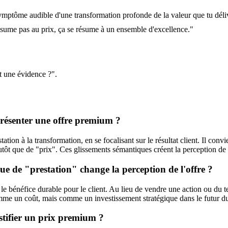
ymptôme audible d'une transformation profonde de la valeur que tu délivr
 résume pas au prix, ça se résume à un ensemble d'excellence."
t une évidence ?".
présenter une offre premium ?
tion à la transformation, en se focalisant sur le résultat client. Il conv
utôt que de "prix". Ces glissements sémantiques créent la perception de va
ue de "prestation" change la perception de l'offre ?
s le bénéfice durable pour le client. Au lieu de vendre une action ou du 
me un coût, mais comme un investissement stratégique dans le futur du 
stifier un prix premium ?