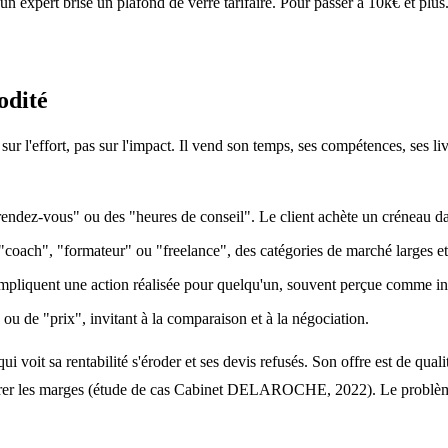
expert brise un plafond de verre tarifaire. Pour passer à 10k€ et plus.
odité
 sur l'effort, pas sur l'impact. Il vend son temps, ses compétences, ses liv
rendez-vous" ou des "heures de conseil". Le client achète un créneau d
"coach", "formateur" ou "freelance", des catégories de marché larges et
mpliquent une action réalisée pour quelqu'un, souvent perçue comme in
" ou de "prix", invitant à la comparaison et à la négociation.
oit sa rentabilité s'éroder et ses devis refusés. Son offre est de quali
estaurer les marges (étude de cas Cabinet DELAROCHE, 2022). Le problème n