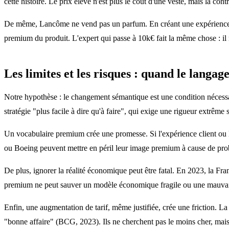
cette histoire. Le prix élevé n'est plus le coût d'une veste, mais la con
De même, Lancôme ne vend pas un parfum. En créant une expérience imm
premium du produit. L'expert qui passe à 10k€ fait la même chose : il 
Les limites et les risques : quand le langage
Notre hypothèse : le changement sémantique est une condition nécess
stratégie "plus facile à dire qu'à faire", qui exige une rigueur extrême 
Un vocabulaire premium crée une promesse. Si l'expérience client ou le
ou Boeing peuvent mettre en péril leur image premium à cause de probl
De plus, ignorer la réalité économique peut être fatal. En 2023, la Fr
premium ne peut sauver un modèle économique fragile ou une mauvaise
Enfin, une augmentation de tarif, même justifiée, crée une friction. L
"bonne affaire" (BCG, 2023). Ils ne cherchent pas le moins cher, mais l