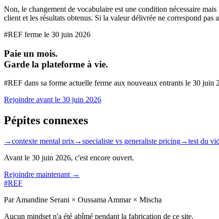
Non, le changement de vocabulaire est une condition nécessaire mais n
client et les résultats obtenus. Si la valeur délivrée ne correspond pas au 
#REF ferme le
30 juin 2026
Paie un mois.
Garde la plateforme à vie.
#REF dans sa forme actuelle ferme aux nouveaux entrants le
30 juin 
Rejoindre avant le
30 juin 2026
Pépites connexes
→
contexte mental prix
→
specialiste vs generaliste pricing
→
test du v
Avant le
30 juin 2026
, c'est encore ouvert.
Rejoindre maintenant →
#REF
Par Amandine Serani × Oussama Ammar × Mischa
Aucun mindset n'a été abîmé pendant la fabrication de ce site.