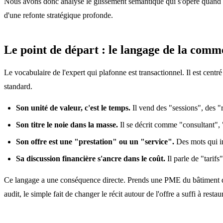
Nous avons donc analysé le glissement sémantique qui s'opère quand un 
d'une refonte stratégique profonde.
Le point de départ : le langage de la comm
Le vocabulaire de l'expert qui plafonne est transactionnel. Il est centré
standard.
Son unité de valeur, c'est le temps.
Il vend des "sessions", des "
Son titre le noie dans la masse.
Il se décrit comme "consultant", 
Son offre est une "prestation" ou un "service".
Des mots qui i
Sa discussion financière s'ancre dans le coût.
Il parle de "tarifs
Ce langage a une conséquence directe. Prends une PME du bâtiment qui v
audit, le simple fait de changer le récit autour de l'offre a suffi à r