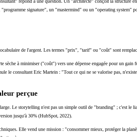
onsultant" répond à une question. Un "architecte" conçoit la structure 
n "programme signature", un "mastermind" ou un "operating system" pou
 vocabulaire de l'argent. Les termes "prix", "tarif" ou "coût" sont rempla
perte sèche à minimiser ("coût") vers une dépense engagée pour un gain f
e le consultant Eric Martein : "Tout ce qui ne se valorise pas, n'existe
aleur perçue
 large. Le storytelling n'est pas un simple outil de "branding" ; c'est l
version jusqu'à 30% (HubSpot, 2022).
echniques. Elle vend une mission : "consommer mieux, protéger la plan