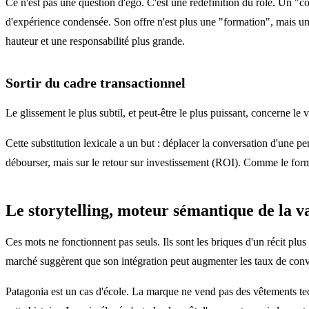
Ce n'est pas une question d'ego. C'est une redéfinition du rôle. Un "c
d'expérience condensée. Son offre n'est plus une "formation", mais u
hauteur et une responsabilité plus grande.
Sortir du cadre transactionnel
Le glissement le plus subtil, et peut-être le plus puissant, concerne le
Cette substitution lexicale a un but : déplacer la conversation d'une 
débourser, mais sur le retour sur investissement (ROI). Comme le formul
Le storytelling, moteur sémantique de la v
Ces mots ne fonctionnent pas seuls. Ils sont les briques d'un récit plus
marché suggèrent que son intégration peut augmenter les taux de con
Patagonia est un cas d'école. La marque ne vend pas des vêtements t