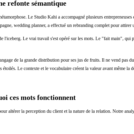
ne refonte sémantique
e métamorphose. Le Studio Kahi a accompagné plusieurs entrepreneuses dan
gne, wedding planner, a effectué un rebranding complet pour attirer une
e l'iceberg. Le vrai travail s'est opéré sur les mots. Le "fait main", qui
angage de la grande distribution pour ses jus de fruits. Il ne vend pas d
nts étoilés. Le contexte et le vocabulaire créent la valeur avant même la
oi ces mots fonctionnent
 altérer la perception du client et la nature de la relation. Notre anal