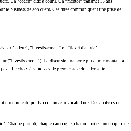
entière. Un "coach" aide à courir. Un "mentor" transmet 15 ans
r le business de son client. Ces titres communiquent une prise de
cés par "valeur", "investissement" ou "ticket d'entrée".
utur ("investissement"). La discussion ne porte plus sur le montant à
 pas." Le choix des mots est le premier acte de valorisation.
e liant qui donne du poids à ce nouveau vocabulaire. Des analyses de
ète". Chaque produit, chaque campagne, chaque mot est un chapitre de