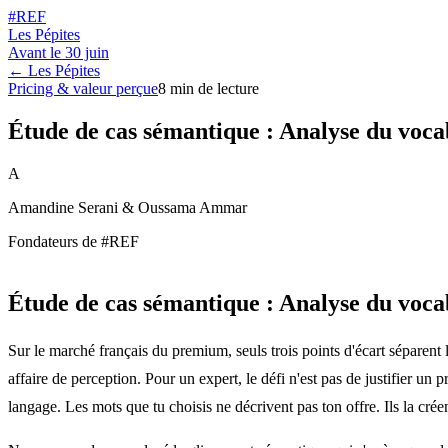
#REF
Les Pépites
Avant le
30 juin
← Les Pépites
Pricing & valeur perçue
8
min de lecture
Étude de cas sémantique : Analyse du voca
A
Amandine Serani & Oussama Ammar
Fondateurs de #REF
Étude de cas sémantique : Analyse du voca
Sur le marché français du premium, seuls trois points d'écart sépare
affaire de perception. Pour un expert, le défi n'est pas de justifier un
langage. Les mots que tu choisis ne décrivent pas ton offre. Ils la créen