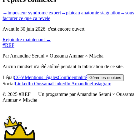
→
imposteur syndrome expert
→
plateau anatomie stagnation
→
sous
facturer ce que ca revele
Avant le
30 juin 2026
, c'est encore ouvert.
Rejoindre maintenant →
#REF
Par Amandine Serani × Oussama Ammar × Mischa
Aucun mindset n'a été abîmé pendant la fabrication de ce site.
Légal
CGV
Mentions légales
Confidentialité
Gérer les cookies
Social
LinkedIn Oussama
LinkedIn Amandine
Instagram
© 2025 #REF — Un programme par Amandine Serani × Oussama
Ammar × Mischa